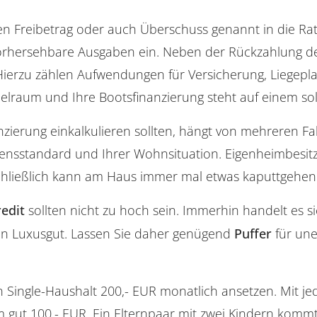
n Freibetrag oder auch Überschuss genannt in die Rate
orhersehbare Ausgaben ein. Neben der Rückzahlung de
Hierzu zählen Aufwendungen für Versicherung, Liegepla
Spielraum und Ihre Bootsfinanzierung steht auf einem s
nanzierung einkalkulieren sollten, hängt von mehreren F
ensstandard und Ihrer Wohnsituation. Eigenheimbesitz
Schließlich kann am Haus immer mal etwas kaputtgehen
edit
sollten nicht zu hoch sein. Immerhin handelt es s
in Luxusgut. Lassen Sie daher genügend
Puffer
für une
n Single-Haushalt 200,- EUR monatlich ansetzen. Mit j
 gut 100,- EUR. Ein Elternpaar mit zwei Kindern komm