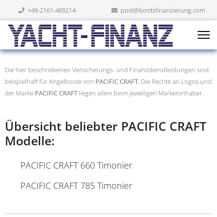
+49-2161-469214
post@bootsfinanzierung.com
Die hier beschriebenen Versicherungs- und Finanzdienstleistungen sind
beispielhaft für Angelboote von
PACIFIC CRAFT
. Die Rechte an Logos und
der Marke
PACIFIC CRAFT
liegen allein beim jeweiligen Markeninhaber.
Übersicht beliebter PACIFIC CRAFT
Modelle:
PACIFIC CRAFT 660 Timonier
PACIFIC CRAFT 785 Timonier