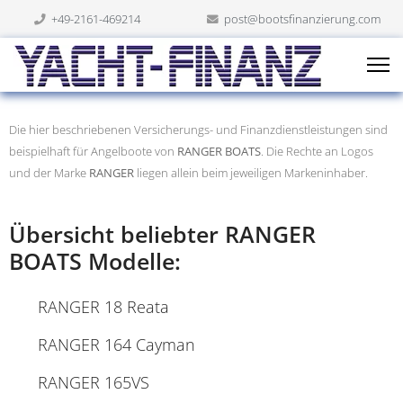
+49-2161-469214
post@bootsfinanzierung.com
Die hier beschriebenen Versicherungs- und Finanzdienstleistungen sind
beispielhaft für Angelboote von
RANGER BOATS
. Die Rechte an Logos
und der Marke
RANGER
liegen allein beim jeweiligen Markeninhaber.
Übersicht beliebter RANGER
BOATS Modelle:
RANGER 18 Reata
RANGER 164 Cayman
RANGER 165VS