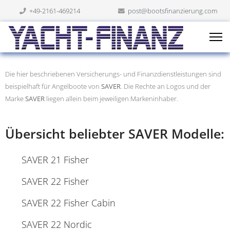
+49-2161-469214
post@bootsfinanzierung.com
Die hier beschriebenen Versicherungs- und Finanzdienstleistungen sind
beispielhaft für Angelboote von
SAVER
. Die Rechte an Logos und der
Marke
SAVER
liegen allein beim jeweiligen Markeninhaber.
Übersicht beliebter SAVER Modelle:
SAVER 21 Fisher
SAVER 22 Fisher
SAVER 22 Fisher Cabin
SAVER 22 Nordic