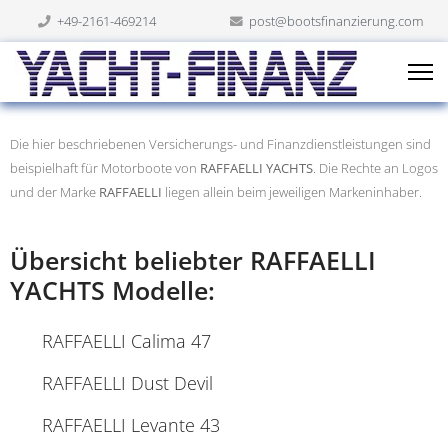
+49-2161-469214
post@bootsfinanzierung.com
Die hier beschriebenen Versicherungs- und Finanzdienstleistungen sind
beispielhaft für Motorboote von
RAFFAELLI YACHTS
. Die Rechte an Logos
und der Marke
RAFFAELLI
liegen allein beim jeweiligen Markeninhaber.
Übersicht beliebter RAFFAELLI
YACHTS Modelle:
RAFFAELLI Calima 47
RAFFAELLI Dust Devil
RAFFAELLI Levante 43