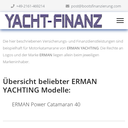
+49-2161-469214
post@bootsfinanzierung.com
Die hier beschriebenen Versicherungs- und Finanzdienstleistungen sind
beispielhaft für Motorkatamarane von
ERMAN YACHTING
. Die Rechte an
Logos und der Marke
ERMAN
liegen allein beim jeweiligen
Markeninhaber.
Übersicht beliebter ERMAN
YACHTING Modelle:
ERMAN Power Catamaran 40