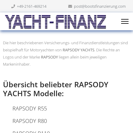
+49-2161-469214
post@bootsfinanzierung.com
Die hier beschriebenen Versicherungs- und Finanzdienstleistungen sind
beispielhaft für Motoryachten von
RAPSODY YACHTS
. Die Rechte an
Logos und der Marke
RAPSODY
liegen allein beim jeweiligen
Markeninhaber.
Übersicht beliebter RAPSODY
YACHTS Modelle:
RAPSODY R55
RAPSODY R80