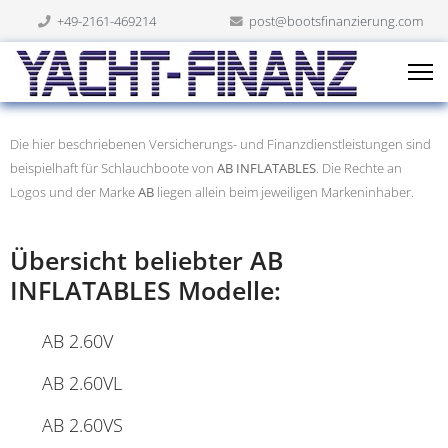
+49-2161-469214
post@bootsfinanzierung.com
Die hier beschriebenen Versicherungs- und Finanzdienstleistungen sind
beispielhaft für Schlauchboote von
AB INFLATABLES
. Die Rechte an
Logos und der Marke
AB
liegen allein beim jeweiligen Markeninhaber.
Übersicht beliebter AB
INFLATABLES Modelle:
AB 2.60V
AB 2.60VL
AB 2.60VS