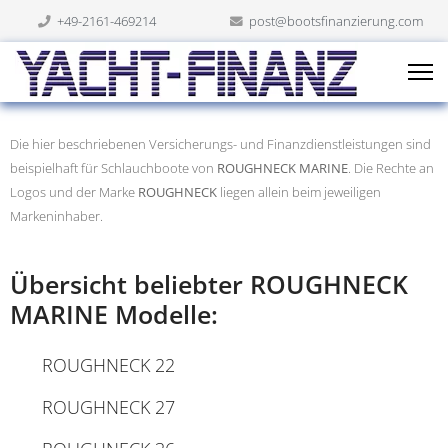
+49-2161-469214
post@bootsfinanzierung.com
Die hier beschriebenen Versicherungs- und Finanzdienstleistungen sind
beispielhaft für Schlauchboote von
ROUGHNECK MARINE
. Die Rechte an
Logos und der Marke
ROUGHNECK
liegen allein beim jeweiligen
Markeninhaber.
Übersicht beliebter ROUGHNECK
MARINE Modelle:
ROUGHNECK 22
ROUGHNECK 27