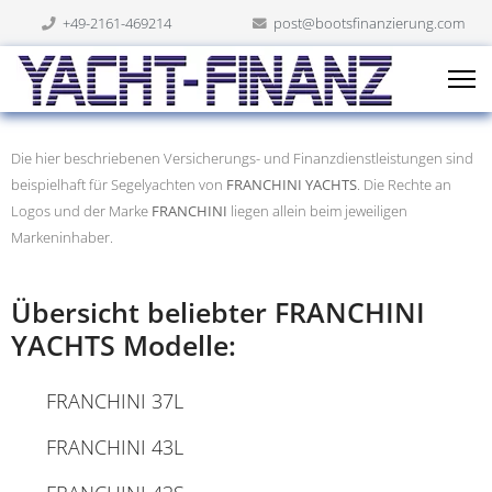
+49-2161-469214
post@bootsfinanzierung.com
Die hier beschriebenen Versicherungs- und Finanzdienstleistungen sind
beispielhaft für Segelyachten von
FRANCHINI YACHTS
. Die Rechte an
Logos und der Marke
FRANCHINI
liegen allein beim jeweiligen
Markeninhaber.
Übersicht beliebter FRANCHINI
YACHTS Modelle:
FRANCHINI 37L
FRANCHINI 43L