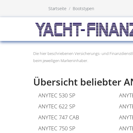
Startseite
Bootstypen
Die hier beschriebenen Versicherungs- und Finanzdienstl
beim jeweiligen Markeninhaber.
Übersicht beliebter
ANYTEC 530 SP
ANYT
ANYTEC 622 SP
ANYTE
ANYTEC 747 CAB
ANYT
ANYTEC 750 SP
ANYT