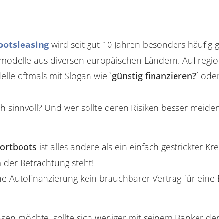
ootsleasing
wird seit gut 10 Jahren besonders häufig 
odelle aus diversen europäischen Ländern. Auf region
le oftmals mit Slogan wie `
günstig finanzieren?
´ oder
ch sinnvoll? Und wer sollte deren Risiken besser meide
portboots
ist alles andere als ein einfach gestrickter Kr
 der Betrachtung steht!
ne Autofinanzierung kein brauchbarer Vertrag für eine
sen möchte, sollte sich weniger mit seinem Banker denn