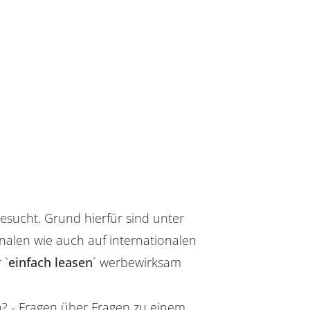
gesucht. Grund hierfür sind unter
alen wie auch auf internationalen
 `
einfach leasen
´ werbewirksam
n? - Fragen über Fragen zu einem