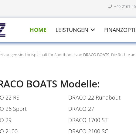
+49-2161-4
HOME
LEISTUNGEN
FINANZOPT
eistungen sind beispielhaft für Sportboote von
DRACO BOATS
. Die Rechte a
DRACO BOATS Modelle:
O 22 RS
DRACO 22 Runabout
O 26 Sport
DRACO 27
O 29
DRACO 1700 ST
O 2100
DRACO 2100 SC