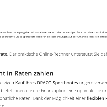
erbaren Berechnungen gehen wir von einem neuen oder neuwertigen Boot und einem Kapitalbed
lte gebrauchte Draco Sportboote basieren die Berechnungen auf der Annahme, dass ein aktuell
rate
. Der praktische Online-Rechner unterstützt Sie d
nt in Raten zahlen
jetzigen
Kauf Ihres DRACO Sportbootes
ungern verwend
bietet Ihnen unsere Finanzoption eine optimale Lösung
natliche Raten. Dank der Möglichkeit einer
flexiblen
ig.