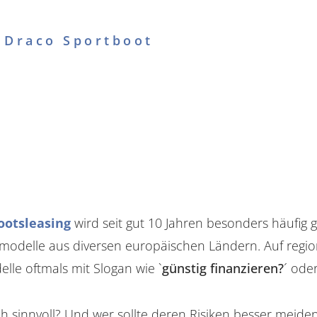
 Draco Sportboot
ootsleasing
wird seit gut 10 Jahren besonders häufig 
odelle aus diversen europäischen Ländern. Auf region
le oftmals mit Slogan wie `
günstig finanzieren?
´ oder
ch sinnvoll? Und wer sollte deren Risiken besser meide