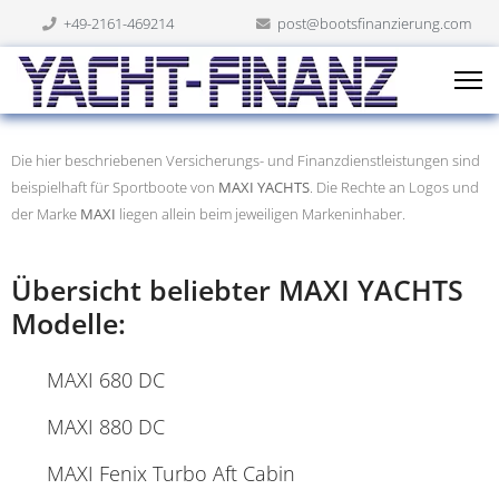
+49-2161-469214
post@bootsfinanzierung.com
Die hier beschriebenen Versicherungs- und Finanzdienstleistungen sind
beispielhaft für Sportboote von
MAXI YACHTS
. Die Rechte an Logos und
der Marke
MAXI
liegen allein beim jeweiligen Markeninhaber.
Übersicht beliebter MAXI YACHTS
Modelle:
MAXI 680 DC
MAXI 880 DC
MAXI Fenix Turbo Aft Cabin