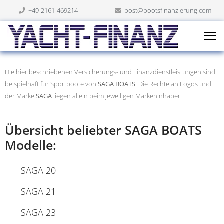
+49-2161-469214
post@bootsfinanzierung.com
Die hier beschriebenen Versicherungs- und Finanzdienstleistungen sind
beispielhaft für Sportboote von
SAGA BOATS
. Die Rechte an Logos und
der Marke
SAGA
liegen allein beim jeweiligen Markeninhaber.
Übersicht beliebter SAGA BOATS
Modelle:
SAGA 20
SAGA 21
SAGA 23