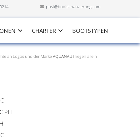
69214
post@bootsfinanzierung.com
IONEN
CHARTER
BOOTSTYPEN
echte an Logos und der Marke
AQUANAUT
liegen allein
OC
C PH
PH
OC