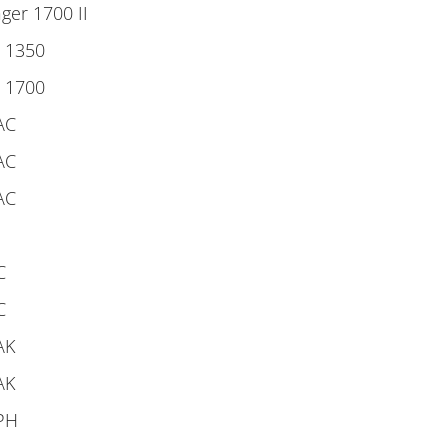
er 1700 II
 1350
 1700
AC
AC
AC
C
C
AK
AK
PH