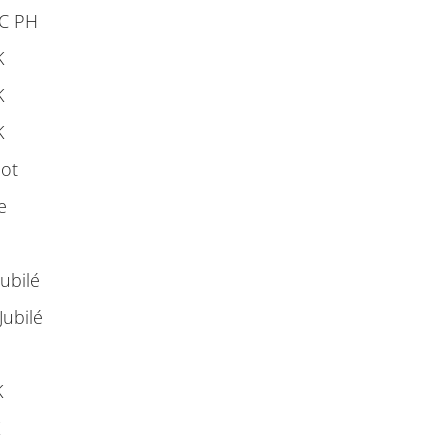
C PH
K
K
K
lot
e
ubilé
ubilé
K