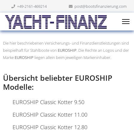
+49-2161-469214
post@bootsfinanzierung.com
Die hier beschriebenen Versicherungs- und Finanzdienstleistungen sind
beispielhaft für Stahlboote von
EUROSHIP
. Die Rechte an Logos und der
Marke
EUROSHIP
liegen allein beim jeweiligen Markeninhaber.
Übersicht beliebter EUROSHIP
Modelle:
EUROSHIP Classic Kotter 9.50
EUROSHIP Classic Kotter 11.00
EUROSHIP Classic Kotter 12.80