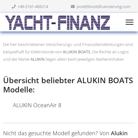
+49-2161-469214
post@bootsfinanzierung.com
Die hier beschriebenen Versicherungs- und Finanzdienstleistungen sind
beispielhaft für Elektroboote von
ALUKIN BOATS
. Die Rechte an Logos
und der Marke
ALUKIN
liegen allein beim jeweiligen Markeninhaber.
Übersicht beliebter ALUKIN BOATS
Modelle:
ALUKIN OceanAir 8
Nicht das gesuchte Modell gefunden? Von
Alukin