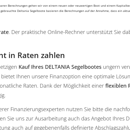
erbaren Berechnungen gehen wir von einem neuen oder neuwertigen Boot und einem Kapitalbed
e gebrauchte Deltania Segelboote basieren die Berechnungen auf der Annahme, dass ein aktue
rate
. Der praktische Online-Rechner unterstützt Sie d
nt in Raten zahlen
jetzigen
Kauf Ihres DELTANIA Segelbootes
ungern verw
bietet Ihnen unsere Finanzoption eine optimale Lösung
natliche Raten. Dank der Möglichkeit einer
flexiblen
ig.
erer Finanzierungsexperten nutzen Sie bitte die nach
nnen Sie uns zur Ausarbeitung auch das Angebot Ihres
tung auch auf gegebenenfalls definierte Abschlagszah